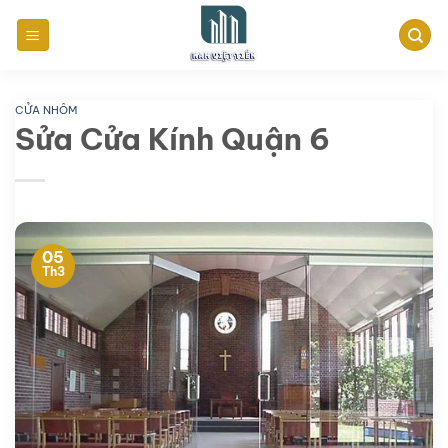
Bỏ
qua
nội
dung
CỬA NHÔM
Sửa Cửa Kính Quận 6
05
Th3