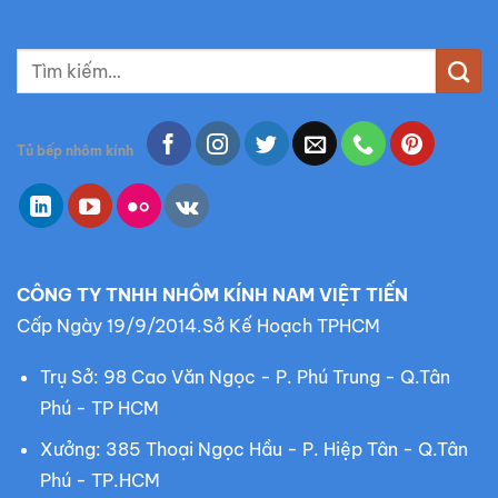
T
ì
m
k
Tủ bếp nhôm kính
i
ế
m
:
CÔNG TY TNHH NHÔM KÍNH NAM VIỆT TIẾN
Cấp Ngày 19/9/2014.Sở Kế Hoạch TPHCM
Trụ Sở: 98 Cao Văn Ngọc - P. Phú Trung - Q.Tân
Phú - TP HCM
Xưởng: 385 Thoại Ngọc Hầu - P. Hiệp Tân - Q.Tân
Phú - TP.HCM