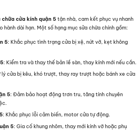
a chữa cửa kính quận 5
tận nhà, cam kết phục vụ nhanh
o hành dài hạn. Một số hạng mục sửa chữa chính gồm:
n 5
: Khắc phục tình trạng cửa bị xệ, nứt vỡ, kẹt không
 5
: Kiểm tra và thay thế bản lề sàn, thay kính mới nếu cần.
ử lý cửa bị kêu, khó trượt, thay ray trượt hoặc bánh xe cửa
ận 5
: Đảm bảo hoạt động trơn tru, tăng tính chuyên
ệc.
 5
: Khắc phục lỗi cảm biến, motor cửa tự động.
uận 5
: Gia cố khung nhôm, thay mới kính vỡ hoặc phụ