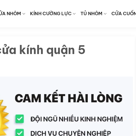
ỬA NHÔM
KÍNH CƯỜNG LỰC
TỦ NHÔM
CỬA CUỐ
cửa kính quận 5