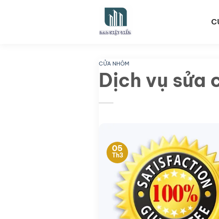
Bỏ
qua
C
nội
dung
CỬA NHÔM
Dịch vụ sửa 
05
Th3