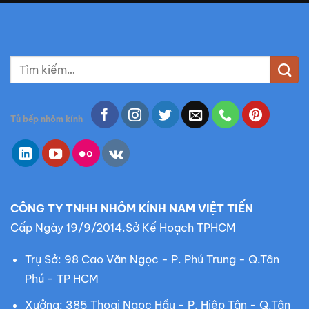
T
ì
m
k
Tủ bếp nhôm kính
i
ế
m
:
CÔNG TY TNHH NHÔM KÍNH NAM VIỆT TIẾN
Cấp Ngày 19/9/2014.Sở Kế Hoạch TPHCM
Trụ Sở: 98 Cao Văn Ngọc - P. Phú Trung - Q.Tân
Phú - TP HCM
Xưởng: 385 Thoại Ngọc Hầu - P. Hiệp Tân - Q.Tân