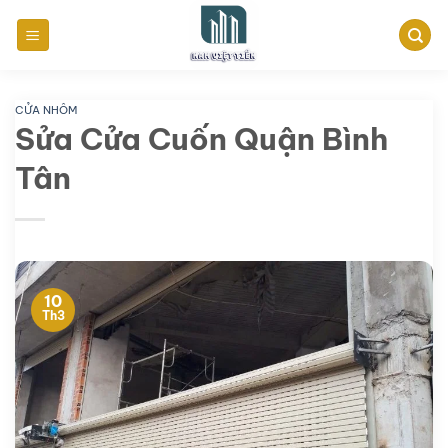
Bỏ
qua
nội
dung
CỬA NHÔM
Sửa Cửa Cuốn Quận Bình
Tân
10
Th3