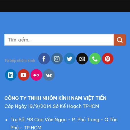
T
ì
m
k
Tủ bếp nhôm kính
i
ế
m
:
CÔNG TY TNHH NHÔM KÍNH NAM VIỆT TIẾN
Cấp Ngày 19/9/2014.Sở Kế Hoạch TPHCM
Trụ Sở: 98 Cao Văn Ngọc - P. Phú Trung - Q.Tân
Phú - TP HCM