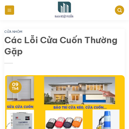
Bỏ
qua
nội
dung
CỬA NHÔM
Các Lỗi Cửa Cuốn Thường
Gặp
09
Th4