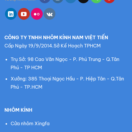
i
ế
m
:
CÔNG TY TNHH NHÔM KÍNH NAM VIỆT TIẾN
Cấp Ngày 19/9/2014.Sở Kế Hoạch TPHCM
Trụ Sở: 98 Cao Văn Ngọc - P. Phú Trung - Q.Tân
Phú - TP HCM
Xưởng: 385 Thoại Ngọc Hầu - P. Hiệp Tân - Q.Tân
Phú - TP.HCM
NHÔM KÍNH
Cửa nhôm Xingfa