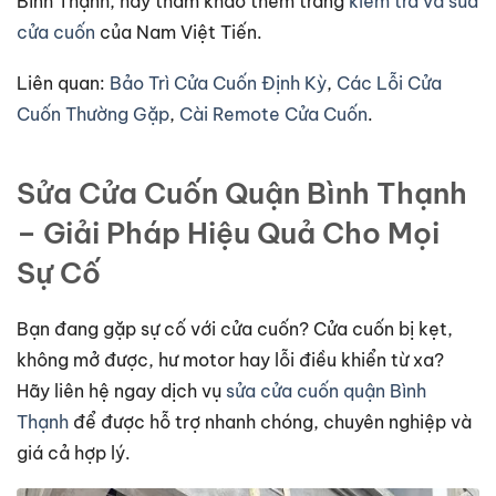
Bình Thạnh, hãy tham khảo thêm trang
kiểm tra và sửa
cửa cuốn
của Nam Việt Tiến.
Liên quan:
Bảo Trì Cửa Cuốn Định Kỳ
,
Các Lỗi Cửa
Cuốn Thường Gặp
,
Cài Remote Cửa Cuốn
.
Sửa Cửa Cuốn Quận Bình Thạnh
– Giải Pháp Hiệu Quả Cho Mọi
Sự Cố
Bạn đang gặp sự cố với cửa cuốn? Cửa cuốn bị kẹt,
không mở được, hư motor hay lỗi điều khiển từ xa?
Hãy liên hệ ngay dịch vụ
sửa cửa cuốn quận Bình
Thạnh
để được hỗ trợ nhanh chóng, chuyên nghiệp và
giá cả hợp lý.