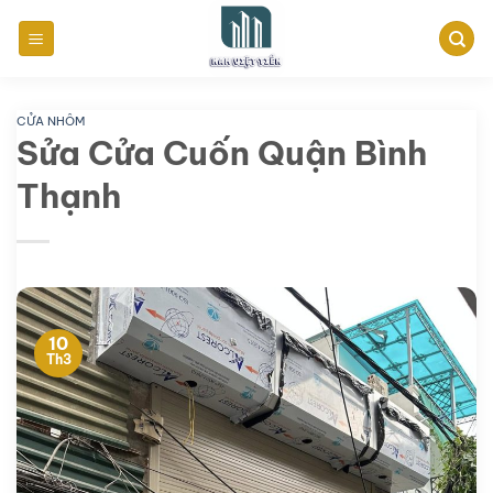
Bỏ
qua
nội
dung
CỬA NHÔM
Sửa Cửa Cuốn Quận Bình
Thạnh
10
Th3