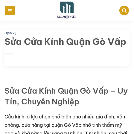
Bỏ
qua
nội
dung
Dịch vụ
Sửa Cửa Kính Quận Gò Vấp
Sửa Cửa Kính Quận Gò Vấp – Uy
Tín, Chuyên Nghiệp
Cửa kính là lựa chọn phổ biến cho nhiều gia đình, văn
phòng, cửa hàng tại quận Gò Vấp nhờ tính thẩm mỹ
cao và khả năng lấy sáng tự nhiên. Tuy nhiên, sau thời