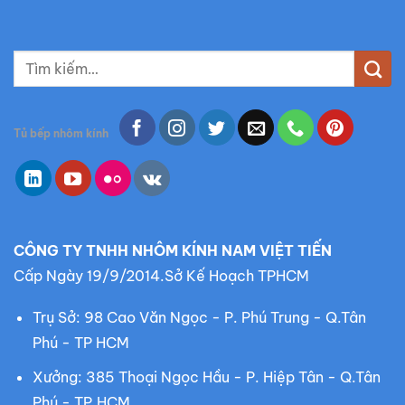
T
ì
m
k
Tủ bếp nhôm kính
i
ế
m
:
CÔNG TY TNHH NHÔM KÍNH NAM VIỆT TIẾN
Cấp Ngày 19/9/2014.Sở Kế Hoạch TPHCM
Trụ Sở: 98 Cao Văn Ngọc - P. Phú Trung - Q.Tân
Phú - TP HCM
Xưởng: 385 Thoại Ngọc Hầu - P. Hiệp Tân - Q.Tân
Phú - TP.HCM