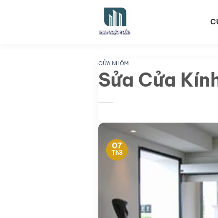
Bỏ
qua
C
nội
dung
CỬA NHÔM
Sửa Cửa Kín
07
Th3