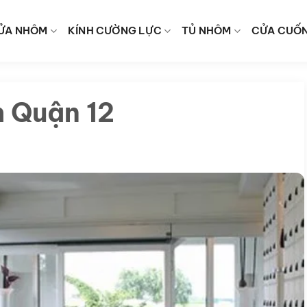
ỬA NHÔM
KÍNH CƯỜNG LỰC
TỦ NHÔM
CỬA CUỐ
h Quận 12