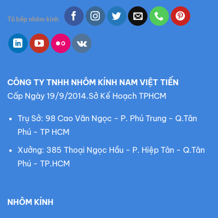
m
k
Tủ bếp nhôm kính
i
ế
m
:
CÔNG TY TNHH NHÔM KÍNH NAM VIỆT TIẾN
Cấp Ngày 19/9/2014.Sở Kế Hoạch TPHCM
Trụ Sở: 98 Cao Văn Ngọc - P. Phú Trung - Q.Tân
Phú - TP HCM
Xưởng: 385 Thoại Ngọc Hầu - P. Hiệp Tân - Q.Tân
Phú - TP.HCM
NHÔM KÍNH