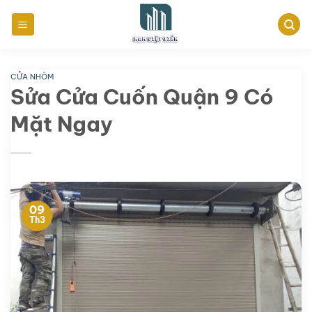
Bỏ
qua
nội
dung
CỬA NHÔM
Sửa Cửa Cuốn Quận 9 Có
Mặt Ngay
09
Th3