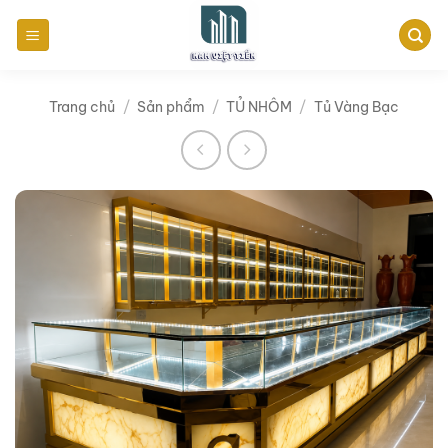
Bỏ
qua
nội
dung
Trang chủ
/
Sản phẩm
/
TỦ NHÔM
/
Tủ Vàng Bạc