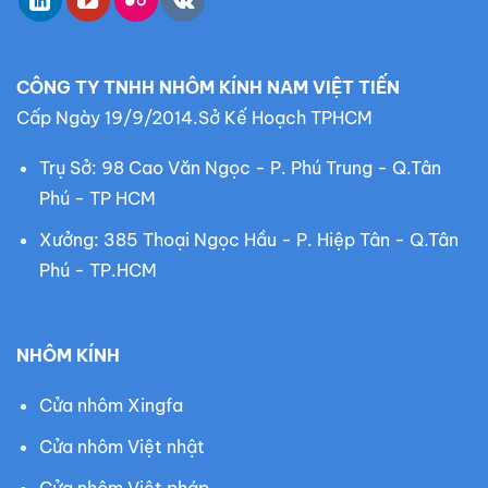
m
:
CÔNG TY TNHH NHÔM KÍNH NAM VIỆT TIẾN
Cấp Ngày 19/9/2014.Sở Kế Hoạch TPHCM
Trụ Sở: 98 Cao Văn Ngọc - P. Phú Trung - Q.Tân
Phú - TP HCM
Xưởng: 385 Thoại Ngọc Hầu - P. Hiệp Tân - Q.Tân
Phú - TP.HCM
NHÔM KÍNH
Cửa nhôm Xingfa
Cửa nhôm Việt nhật
Cửa nhôm Việt pháp