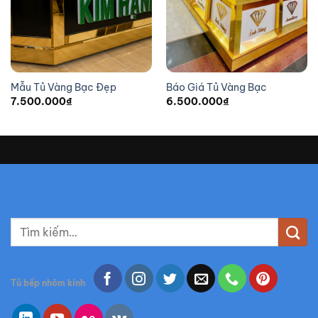
Mẫu Tủ Vàng Bạc Đẹp
Báo Giá Tủ Vàng Bạc
7.500.000
₫
6.500.000
₫
T
ì
m
k
Tủ bếp nhôm kính
i
ế