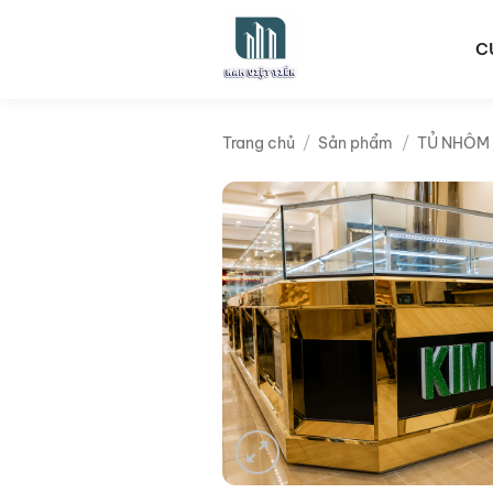
Bỏ
qua
C
nội
dung
Trang chủ
/
Sản phẩm
/
TỦ NHÔM