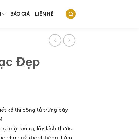
N
BÁO GIÁ
LIÊN HỆ
ạc Đẹp
ết kế thi công tủ trưng bày
M
 tại mặt bằng, lấy kích thước
lộc cho quý khách hàng. Làm