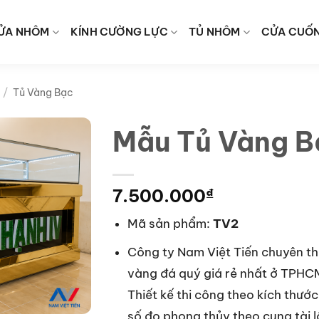
ỬA NHÔM
KÍNH CƯỜNG LỰC
TỦ NHÔM
CỬA CUỐ
/
Tủ Vàng Bạc
Mẫu Tủ Vàng B
7.500.000
₫
Mã sản phẩm:
TV2
Công ty Nam Việt Tiến chuyên thi
vàng đá quý giá rẻ nhất ở TPHC
Thiết kế thi công theo kích thước
số đo phong thủy theo cung tài 