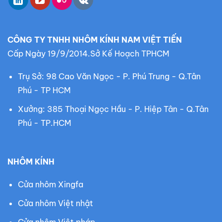
m
:
CÔNG TY TNHH NHÔM KÍNH NAM VIỆT TIẾN
Cấp Ngày 19/9/2014.Sở Kế Hoạch TPHCM
Trụ Sở: 98 Cao Văn Ngọc - P. Phú Trung - Q.Tân
Phú - TP HCM
Xưởng: 385 Thoại Ngọc Hầu - P. Hiệp Tân - Q.Tân
Phú - TP.HCM
NHÔM KÍNH
Cửa nhôm Xingfa
Cửa nhôm Việt nhật
Cửa nhôm Việt pháp