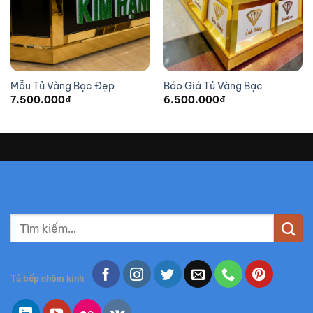
Mẫu Tủ Vàng Bạc Đẹp
Báo Giá Tủ Vàng Bạc
7.500.000
₫
6.500.000
₫
T
ì
m
k
Tủ bếp nhôm kính
i
ế