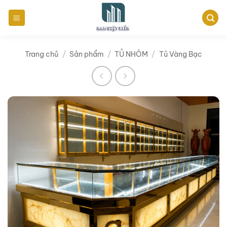
Bỏ
qua
nội
dung
Trang chủ
/
Sản phẩm
/
TỦ NHÔM
/
Tủ Vàng Bạc