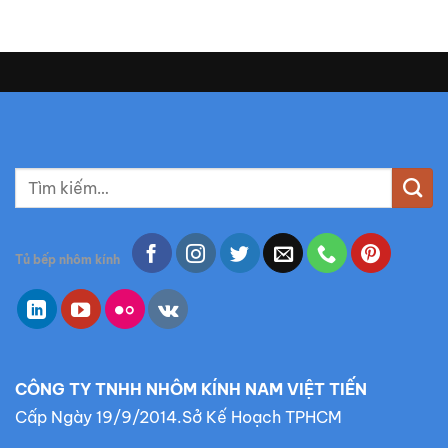
T
ì
m
k
Tủ bếp nhôm kính
i
ế
m
:
CÔNG TY TNHH NHÔM KÍNH NAM VIỆT TIẾN
Cấp Ngày 19/9/2014.Sở Kế Hoạch TPHCM