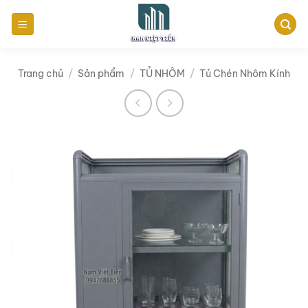
Bỏ
qua
nội
dung
Trang chủ
/
Sản phẩm
/
TỦ NHÔM
/
Tủ Chén Nhôm Kính