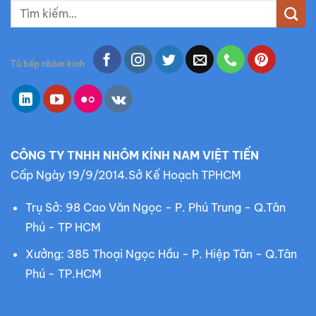
T
ì
m
k
Tủ bếp nhôm kính
i
ế
m
:
CÔNG TY TNHH NHÔM KÍNH NAM VIỆT TIẾN
Cấp Ngày 19/9/2014.Sở Kế Hoạch TPHCM
Trụ Sở: 98 Cao Văn Ngọc - P. Phú Trung - Q.Tân
Phú - TP HCM
Xưởng: 385 Thoại Ngọc Hầu - P. Hiệp Tân - Q.Tân
Phú - TP.HCM