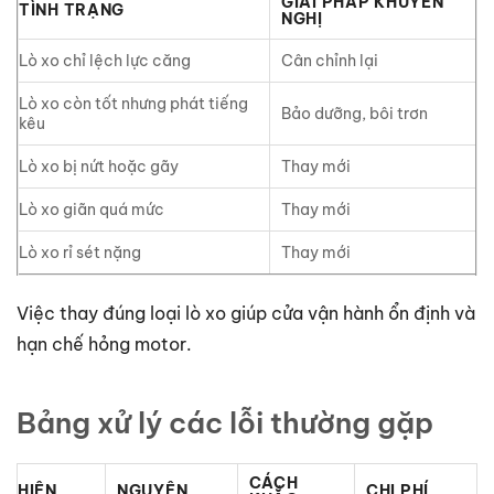
GIẢI PHÁP KHUYẾN
TÌNH TRẠNG
NGHỊ
Lò xo chỉ lệch lực căng
Cân chỉnh lại
Lò xo còn tốt nhưng phát tiếng
Bảo dưỡng, bôi trơn
kêu
Lò xo bị nứt hoặc gãy
Thay mới
Lò xo giãn quá mức
Thay mới
Lò xo rỉ sét nặng
Thay mới
Việc thay đúng loại lò xo giúp cửa vận hành ổn định và
hạn chế hỏng motor.
Bảng xử lý các lỗi thường gặp
CÁCH
HIỆN
NGUYÊN
CHI PHÍ