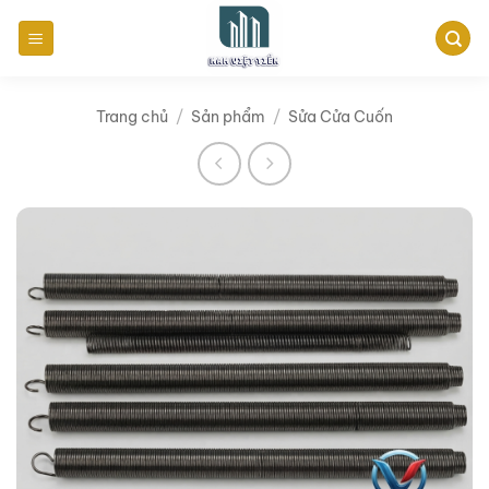
Bỏ
qua
nội
dung
Trang chủ
/
Sản phẩm
/
Sửa Cửa Cuốn