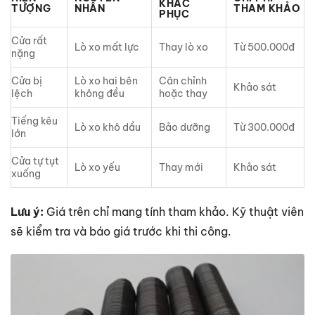
KHẮC
TƯỢNG
NHÂN
THAM KHẢO
PHỤC
Cửa rất
Lò xo mất lực
Thay lò xo
Từ 500.000đ
nặng
Cửa bị
Lò xo hai bên
Cân chỉnh
Khảo sát
lệch
không đều
hoặc thay
Tiếng kêu
Lò xo khô dầu
Bảo dưỡng
Từ 300.000đ
lớn
Cửa tự tụt
Lò xo yếu
Thay mới
Khảo sát
xuống
Lưu ý:
Giá trên chỉ mang tính tham khảo. Kỹ thuật viên
sẽ kiểm tra và báo giá trước khi thi công.