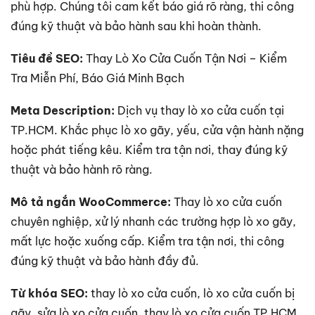
phù hợp. Chúng tôi cam kết báo giá rõ ràng, thi công
đúng kỹ thuật và bảo hành sau khi hoàn thành.
Tiêu đề SEO:
Thay Lò Xo Cửa Cuốn Tận Nơi – Kiểm
Tra Miễn Phí, Báo Giá Minh Bạch
Meta Description:
Dịch vụ thay lò xo cửa cuốn tại
TP.HCM. Khắc phục lò xo gãy, yếu, cửa vận hành nặng
hoặc phát tiếng kêu. Kiểm tra tận nơi, thay đúng kỹ
thuật và bảo hành rõ ràng.
Mô tả ngắn WooCommerce:
Thay lò xo cửa cuốn
chuyên nghiệp, xử lý nhanh các trường hợp lò xo gãy,
mất lực hoặc xuống cấp. Kiểm tra tận nơi, thi công
đúng kỹ thuật và bảo hành đầy đủ.
Từ khóa SEO:
thay lò xo cửa cuốn, lò xo cửa cuốn bị
gãy, sửa lò xo cửa cuốn, thay lò xo cửa cuốn TP.HCM,