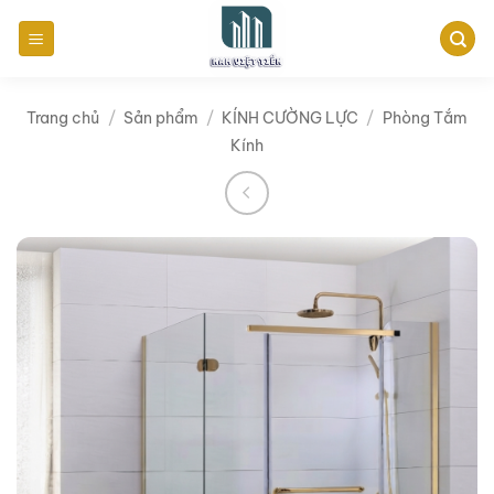
Bỏ
qua
nội
dung
Trang chủ
/
Sản phẩm
/
KÍNH CƯỜNG LỰC
/
Phòng Tắm
Kính