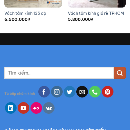
Vách tắm kính 135 độ
Vách tắm kính giá rẻ TPHCM
6.500.000
₫
5.800.000
₫
T
ì
m
k
Tủ bếp nhôm kính
i
ế
m
: