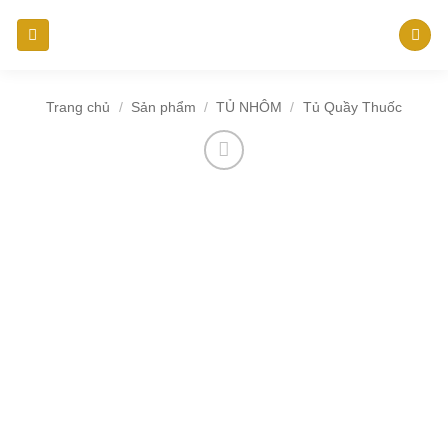
Bỏ
qua
nội
dung
Trang chủ
/
Sản phẩm
/
TỦ NHÔM
/
Tủ Quầy Thuốc