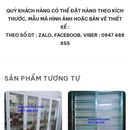
QUÝ KHÁCH HÀNG CÓ THỂ ĐẶT HÀNG THEO KÍCH
THƯỚC, MẪU MÃ HÌNH ẢNH HOẶC BẢN VẼ THIẾT
KẾ :
THEO SỐ DT : ZALO, FACEBOOB, VIBER : 0947 688
855
SẢN PHẨM TƯƠNG TỰ