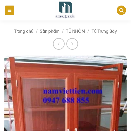
Bỏ
qua
nội
dung
Trang chủ
/
Sản phẩm
/
TỦ NHÔM
/
Tủ Trưng Bày