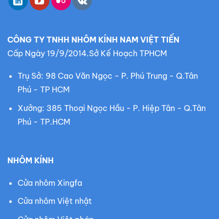
m
:
CÔNG TY TNHH NHÔM KÍNH NAM VIỆT TIẾN
Cấp Ngày 19/9/2014.Sở Kế Hoạch TPHCM
Trụ Sở: 98 Cao Văn Ngọc - P. Phú Trung - Q.Tân
Phú - TP HCM
Xưởng: 385 Thoại Ngọc Hầu - P. Hiệp Tân - Q.Tân
Phú - TP.HCM
NHÔM KÍNH
Cửa nhôm Xingfa
Cửa nhôm Việt nhật