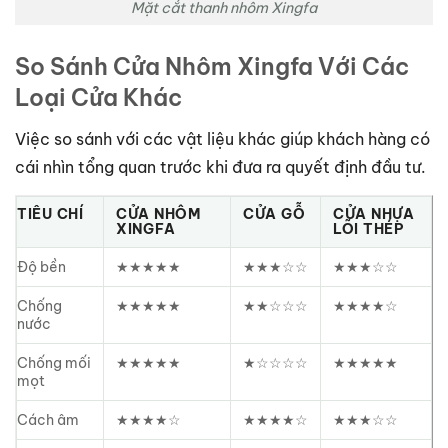
Mặt cắt thanh nhôm Xingfa
So Sánh Cửa Nhôm Xingfa Với Các
Loại Cửa Khác
Việc so sánh với các vật liệu khác giúp khách hàng có
cái nhìn tổng quan trước khi đưa ra quyết định đầu tư.
TIÊU CHÍ
CỬA NHÔM
CỬA GỖ
CỬA NHỰA
XINGFA
LÕI THÉP
Độ bền
★★★★★
★★★☆☆
★★★☆☆
Chống
★★★★★
★★☆☆☆
★★★★☆
nước
Chống mối
★★★★★
★☆☆☆☆
★★★★★
mọt
Cách âm
★★★★☆
★★★★☆
★★★☆☆