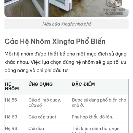
Mẫu cửa Xingfa nhà phố
Các Hệ Nhôm Xingfa Phổ Biến
Mỗi hệ nhôm được thiết kế cho một mục đích sử dụng
khác nhau. Việc lựa chọn đúng hệ nhôm sẽ giúp tối ưu
công năng và chi phí đầu tư.
HỆ
ỨNG DỤNG
ĐẶC ĐIỂM
NHÔM
Hệ 55
Cửa đi mở quay,
Được sử dụng phổ biến cho
cửa sổ
nhà ở.
Hệ 63
Cửa xếp trượt
Phù hợp khẩu độ lớn.
Hệ 93
Cửa lùa
Tiết kiệm diện tích, vận