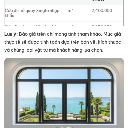
Cửa đi mở quay Xingfa nhập
m²
2,400.000
khẩu
Cửa đi mở trượt Xingfa nhập
m²
2,300.000
khẩu
Lưu ý:
Báo giá trên chỉ mang tính tham khảo. Mức giá
thực tế sẽ được tính toán dựa trên bản vẽ, kích thước
Cửa sổ Xingfa nhập khẩu
m²
2,200.000
và chủng loại vật tư mà khách hàng lựa chọn.
Cửa xếp trượt Xingfa nhập
m²
2,700.000
khẩu
Vách kính ô fix
Công
1,450.000
trình