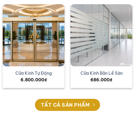
Cửa Kính Tự Động
Cửa Kính Bản Lề Sàn
6.800.000
₫
686.000
₫
TẤT CẢ SẢN PHẨM