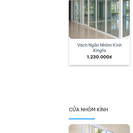
Báo Giá Vách Ngăn Nhôm
Vách Ngăn Nhôm Kính
Kính
Xingfa
780.000
₫
1.230.000
₫
CỬA NHÔM KÍNH