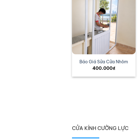
Vách Ngăn Panel EPS
Báo Giá Sửa Cửa Nhôm
550.000
₫
400.000
₫
CỬA KÍNH CƯỜNG LỰC