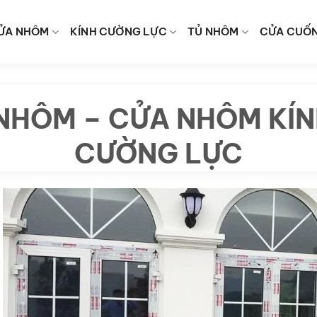
ỬA NHÔM
KÍNH CƯỜNG LỰC
TỦ NHÔM
CỬA CUỐ
NHÔM – CỬA NHÔM KÍN
CƯỜNG LỰC