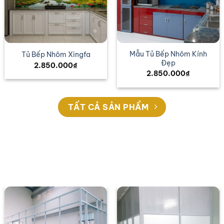
Mẫu Tủ Bếp Nhôm Kính
Tủ Bếp Nhôm Xingfa
Đẹp
2.850.000
₫
2.850.000
₫
TẤT CẢ SẢN PHẨM