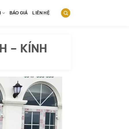
N
BÁO GIÁ
LIÊN HỆ
H – KÍNH